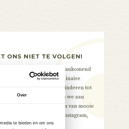
T ONS NIET TE VOLGEN!
 delen we altijd direct elk aankomend
kale smaaksensaties tot culinaire
ezellige activiteiten voor kinderen tot
Over
ma-avonden. Bij LIZ denken we aan
t we samen kunnen genieten van mooie
et ons niet te volgen op Instagram,
 media te bieden en om ons
kTok!