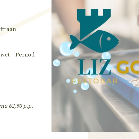
affraan
nvet – Pernod
nu 62,50 p.p.