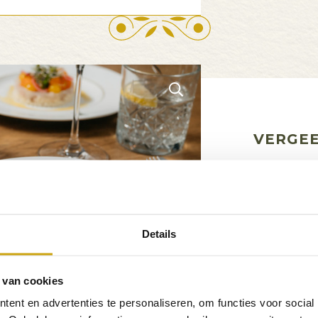
VERGEE
Op onze socials
event, van muzi
reizen, en van g
Details
bijzondere the
iedereen, zoda
 van cookies
momenten. Verge
ent en advertenties te personaliseren, om functies voor social
Facebook en Ti