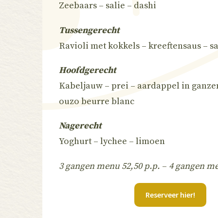
Zeebaars – salie – dashi
Tussengerecht
Ravioli met kokkels – kreeftensaus – s
Hoofdgerecht
Kabeljauw – prei – aardappel in ganze
ouzo beurre blanc
Nagerecht
Yoghurt – lychee – limoen
3 gangen menu 52,50 p.p.
–
4 gangen me
Reserveer hier!