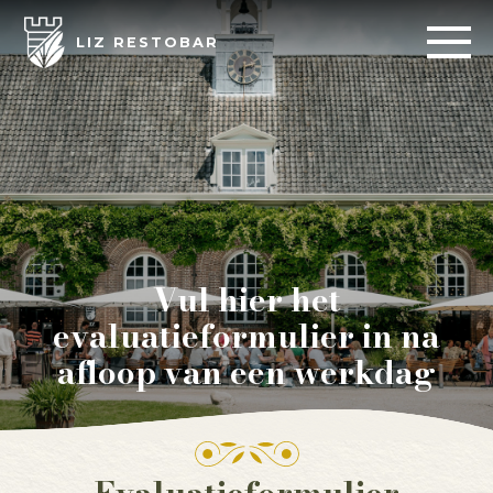
LIZ RESTOBAR
Vul hier het
evaluatieformulier in na
afloop van een werkdag