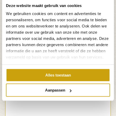
Deze website maakt gebruik van cookies
Feedback punten intern
We gebruiken cookies om content en advertenties te
Indien van toepassing, geef hier de feedback
punten weer die vanuit intern oogpunt komen
personaliseren, om functies voor social media te bieden
en om ons websiteverkeer te analyseren. Ook delen we
informatie over uw gebruik van onze site met onze
partners voor social media, adverteren en analyse. Deze
partners kunnen deze gegevens combineren met andere
informatie die u aan ze heeft verstrekt of die ze hebben
verzameld op basis van uw gebruik van hun services.
Feedback vanuit gasten
Alles toestaan
Hebben jullie feedback vanuit de gasten
ontvangen? Zo ja, geef deze hier weer
Aanpassen