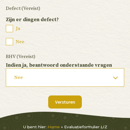
Defect
(Vereist)
Zijn er dingen defect?
Ja
Nee
BHV
(Vereist)
Indien ja, beantwoord onderstaande vragen
Versturen
U bent hier:
Home
»
Evaluatieformulier LIZ