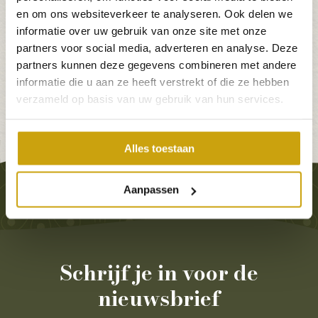
Meer informatie
en om ons websiteverkeer te analyseren. Ook delen we
informatie over uw gebruik van onze site met onze
partners voor social media, adverteren en analyse. Deze
partners kunnen deze gegevens combineren met andere
informatie die u aan ze heeft verstrekt of die ze hebben
verzameld op basis van uw gebruik van hun services.
Alles toestaan
U bent hier:
Home
»
Vacatures
»
Home
»
Festive Season
Aanpassen
bij LIZ
Schrijf je in voor de
nieuwsbrief